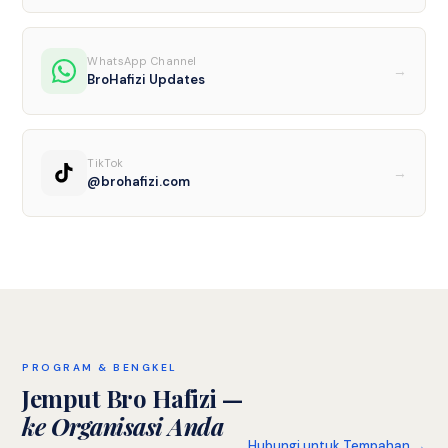
WhatsApp Channel
→
BroHafizi Updates
TikTok
→
@brohafizi.com
PROGRAM & BENGKEL
Jemput Bro Hafizi —
ke Organisasi Anda
Hubungi untuk Tempahan →