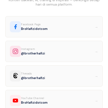
Konten dakwah, AI, training & inspirasi — berkongsi setiap
hari di semua platform.
Facebook Page
→
BroHafizidotcom
Instagram
→
@brotherhafizi
Threads
→
@brotherhafizi
YouTube Channel
→
BroHafizidotcom