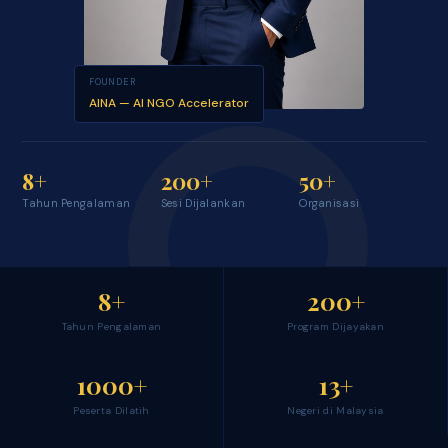
FOUNDER
AINA — AI NGO Accelerator
8+
200+
50+
Tahun Pengalaman
Sesi Dijalankan
Organisasi
8+
200+
Tahun Pengalaman
Program Dijayakan
1000+
13+
Peserta Dilatih
Negeri di Malaysia