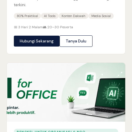
terkini.
80% Praktikal
AI Tools
Konten Dakwah
Media Sosial
📅 3 Hari 2 Malam
👥 20–30 Peserta
Hubungi Sekarang
Tanya Dulu
BENGKEL UNTUK ORGANISASI & NGO