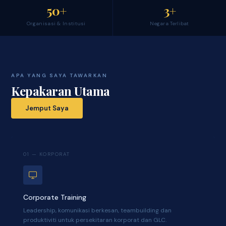
50+
3+
Organisasi & Institusi
Negara Terlibat
APA YANG SAYA TAWARKAN
Kepakaran Utama
Jemput Saya
01 — KORPORAT
Corporate Training
Leadership, komunikasi berkesan, teambuilding dan
produktiviti untuk persekitaran korporat dan GLC.